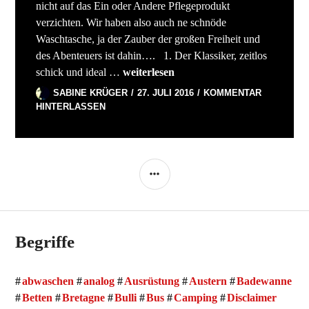
nicht auf das Ein oder Andere Pflegeprodukt
verzichten. Wir haben also auch ne schnöde
Waschtasche, ja der Zauber der großen Freiheit und
des Abenteuers ist dahin…. 1. Der Klassiker, zeitlos
Katzenwäsche
schick und ideal …
weiterlesen
SABINE KRÜGER
27. JULI 2016
KOMMENTAR
HINTERLASSEN
SEITENLEISTE
Begriffe
abwaschen
analog
Ausrüstung
Austern
Badewanne
Betten
Bretagne
Bulli
Bus
Camping
Disclaimer