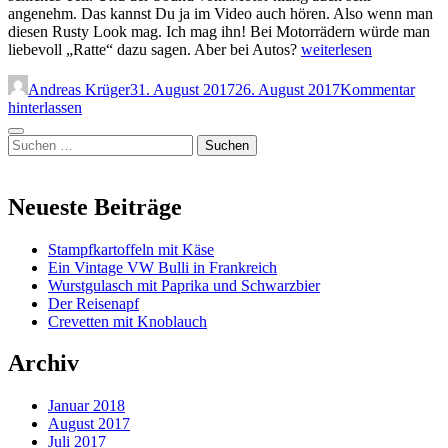
angenehm. Das kannst Du ja im Video auch hören. Also wenn man
diesen Rusty Look mag. Ich mag ihn! Bei Motorrädern würde man
Ein
liebevoll „Ratte“ dazu sagen. Aber bei Autos?
weiterlesen
Vintage
VW
Andreas Krüger
31. August 2017
26. August 2017
Kommentar
Bulli
hinterlassen
in
Seitenleiste
Frankreich
Suchen
nach:
Neueste Beiträge
Stampfkartoffeln mit Käse
Ein Vintage VW Bulli in Frankreich
Wurstgulasch mit Paprika und Schwarzbier
Der Reisenapf
Crevetten mit Knoblauch
Archiv
Januar 2018
August 2017
Juli 2017