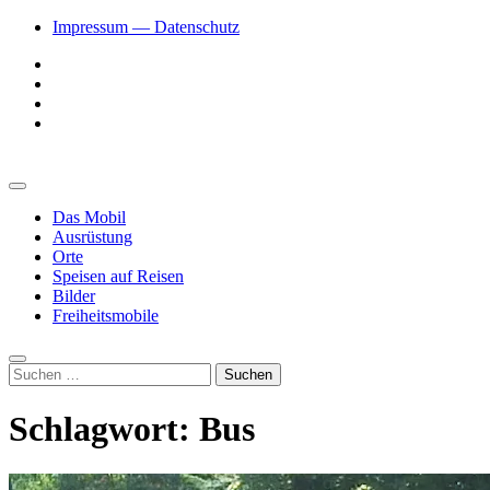
Zum
Impressum — Datenschutz
Inhalt
Facebook
springen
YouTube
Twitter
Instagram
Vanlive und Roadtrips
Freiheitsmobil
Primäres
Menü
Das Mobil
Ausrüstung
Orte
Speisen auf Reisen
Bilder
Freiheitsmobile
Suche
Suchen
nach:
Schlagwort:
Bus