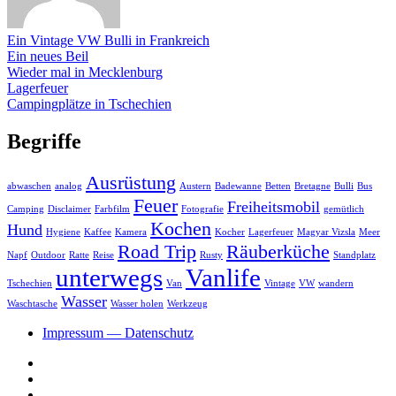
Ein Vintage VW Bulli in Frankreich
Ein neues Beil
Wieder mal in Mecklenburg
Lagerfeuer
Campingplätze in Tschechien
Begriffe
Ausrüstung
abwaschen
analog
Austern
Badewanne
Betten
Bretagne
Bulli
Bus
Feuer
Freiheitsmobil
Camping
Disclaimer
Farbfilm
Fotografie
gemütlich
Kochen
Hund
Hygiene
Kaffee
Kamera
Kocher
Lagerfeuer
Magyar Vizsla
Meer
Road Trip
Räuberküche
Napf
Outdoor
Ratte
Reise
Rusty
Standplatz
unterwegs
Vanlife
Tschechien
Van
Vintage
VW
wandern
Wasser
Waschtasche
Wasser holen
Werkzeug
Impressum — Datenschutz
Facebook
YouTube
Twitter