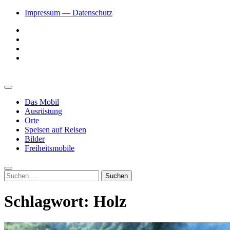
Zum
Impressum — Datenschutz
Inhalt
Facebook
springen
YouTube
Twitter
Instagram
Vanlive und Roadtrips
Freiheitsmobil
Primäres
Menü
Das Mobil
Ausrüstung
Orte
Speisen auf Reisen
Bilder
Freiheitsmobile
Suche
Suchen
nach:
Schlagwort:
Holz