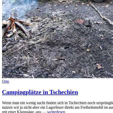
Orte
Campingplätze in Tschechien
Wenn man ein wenig sucht finden sich in Tschechien noch ursprüngli
nutzen wir ja nicht aber ein Lagerfeuer direkt am Freiheitsmobil ist
Campingplätze
mit einer Klappsäge, aus …
weiterlesen