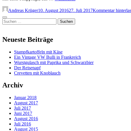
in
Tschechien
Andreas Krüger
10. August 2016
27. Juli 2017
Kommentar hinterla
Seitenleiste
Suchen
nach:
Neueste Beiträge
Stampfkartoffeln mit Käse
Ein Vintage VW Bulli in Frankreich
Wurstgulasch mit Paprika und Schwarzbier
Der Reisenapf
Crevetten mit Knoblauch
Archiv
Januar 2018
August 2017
Juli 2017
Juni 2017
August 2016
Juli 2016
August 2015