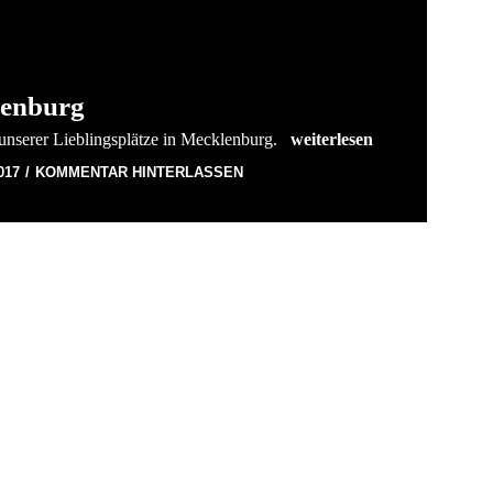
lenburg
Wieder mal in Mecklenbur
unserer Lieblingsplätze in Mecklenburg.
weiterlesen
017
KOMMENTAR HINTERLASSEN