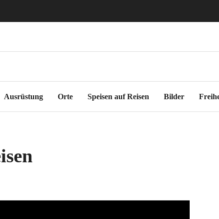
Freiheitsmobi
Ausrüstung
Orte
Speisen auf Reisen
Bilder
Freih
isen