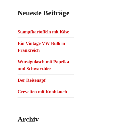
a
Neueste Beiträge
c
h
:
Stampfkartoffeln mit Käse
g
Ein Vintage VW Bulli in
Frankreich
Wurstgulasch mit Paprika
und Schwarzbier
Der Reisenapf
Crevetten mit Knoblauch
Archiv