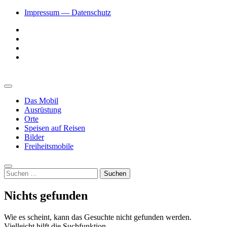
Zum
Impressum — Datenschutz
Inhalt
Facebook
springen
YouTube
Twitter
Instagram
Vanlive und Roadtrips
Freiheitsmobil
Primäres
Menü
Das Mobil
Ausrüstung
Orte
Speisen auf Reisen
Bilder
Freiheitsmobile
Suche
Suchen
nach:
Nichts gefunden
Wie es scheint, kann das Gesuchte nicht gefunden werden.
Vielleicht hilft die Suchfunktion.